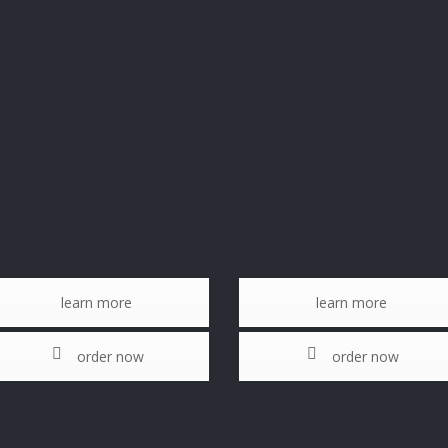
learn more
learn more
order now
order now