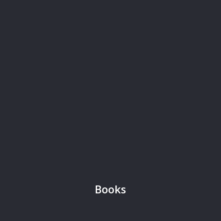
Here is my profile at Amazon!
Books