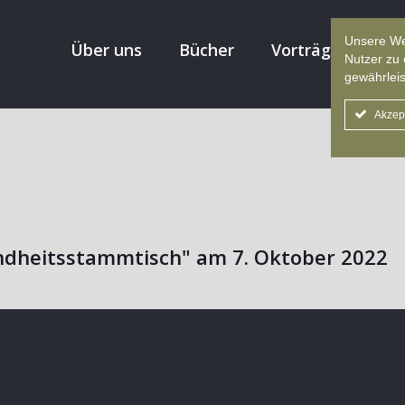
Unsere We
Über uns
Bücher
Vorträge
Re
Nutzer zu 
gewährleis
Akzep
undheitsstammtisch" am 7. Oktober 2022