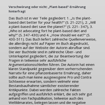
Verschwörung oder nicht: „Plant-based“-Ernährung
hinterfragt
Das Buch ist in vier Teile gegliedert: 1. „Is the plant-
based diet better for your health?“ (S. 21-221), 2. „Will
a plant-based diet save the planet?“ (S. 221- 347), 3.
„Who ist advocating fort he plant-based diet and
why?“ (S. 347-430) und 4. „How should we eat?“ (S.
430-511). Das Buch liefert zahlreiche Quellenverweise,
die allerdings nicht auf Papier im Buch abgedruckt,
sondern auf der Website der Autorin abrufbar sind.
Die vier Buchteile sind in zahlreiche Über- und
Unterkapitel gegliedert, die zur Beantwortung der
Fragen in teilweise sehr ausführliche
Argumentationsschleifen führen. Die Autorin hat einen
klaren Standpunkt gegenüber dem vorherrschenden
Narrativ für eine pflanzenbasierte Ernährung, daher
sollte auch man keine ausgewogene Pro und Contra
Sichtweise erwarten, sondern vielmehr eine
Bestandsaufnahme sämtlicher existierender
Kritikpunkte. Dabei werden zahlreiche Fakten
aufgegriffen und ausführlich erklärt, die sich sehr gut
anhand von Fachpublikation, teilweise auch des
Weltklimarates, belegen lassen und die negative