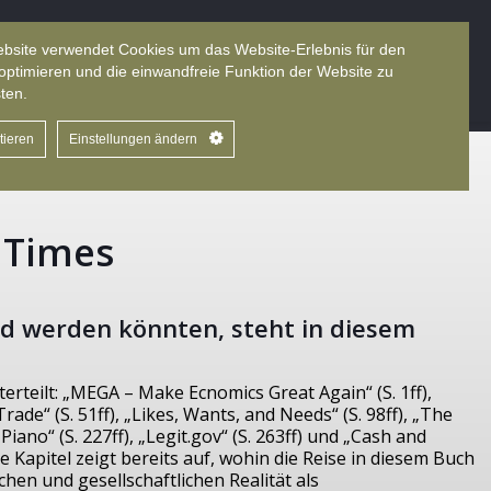
bsite verwendet Cookies um das Website-Erlebnis für den
zensionen
Ernährungsmythen
Sprache
optimieren und die einwandfreie Funktion der Website zu
ten.
tieren
Einstellungen ändern
 Times
d werden könnten, steht in diesem
terteilt: „MEGA – Make Ecnomics Great Again“ (S. 1ff),
ade“ (S. 51ff), „Likes, Wants, and Needs“ (S. 98ff), „The
 Piano“ (S. 227ff), „Legit.gov“ (S. 263ff) und „Cash and
ste Kapitel zeigt bereits auf, wohin die Reise in diesem Buch
schen und gesellschaftlichen Realität als