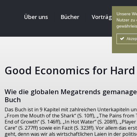
Unsere We
Über uns
Bücher
Vorträge
Re
Nutzer zu 
gewährleis
Akzep
Good Economics for Hard
Wie die globalen Megatrends gemanage
Buch
Das Buch ist in 9 Kapitel mit zahlreichen Unterkapiteln un
„From the Mouth of the Shark“ (S. 10ff), „The Pains from Tr
End of Growth“ (S. 146ff), „In Hot Water“ (S. 208ff), „Player
Care“ (S. 277ff) sowie ein Fazit (S. 323ff). Vor allem das er
geht, denn was wir als wirtschaftlichen Laien in der politi