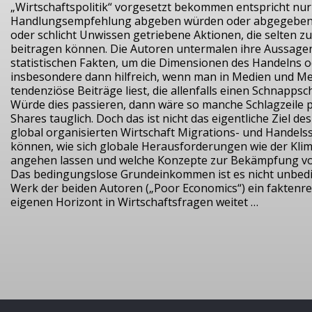
„Wirtschaftspolitik“ vorgesetzt bekommen entspricht nur
Handlungsempfehlung abgeben würden oder abgegeben hab
oder schlicht Unwissen getriebene Aktionen, die selten z
beitragen können. Die Autoren untermalen ihre Aussage
statistischen Fakten, um die Dimensionen des Handelns o
insbesondere dann hilfreich, wenn man in Medien und Me
tendenziöse Beiträge liest, die allenfalls einen Schnappsc
Würde dies passieren, dann wäre so manche Schlagzeile plö
Shares tauglich. Doch das ist nicht das eigentliche Ziel de
global organisierten Wirtschaft Migrations- und Handels
können, wie sich globale Herausforderungen wie der Klim
angehen lassen und welche Konzepte zur Bekämpfung von U
Das bedingungslose Grundeinkommen ist es nicht unbed
Werk der beiden Autoren („Poor Economics“) ein faktenre
eigenen Horizont in Wirtschaftsfragen weitet …