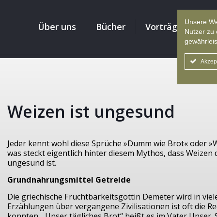
Unsere We
Über uns
Bücher
Vorträge
Re
Nutzer zu 
gewährleis
Akzep
Weizen ist ungesund
Jeder kennt wohl diese Sprüche »Dumm wie Brot« oder »W
was steckt eigentlich hinter diesem Mythos, dass Weizen 
ungesund ist.
Grundnahrungsmittel Getreide
Die griechische Fruchtbarkeitsgöttin Demeter wird in viel
Erzählungen über vergangene Zivilisationen ist oft die 
konnten. „Unser tägliches Brot“ heißt es im Vater Unser.