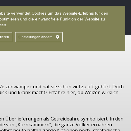
bsite verwendet Cookies um das Website-Erlebnis für den
zensionen
Ernährungsmythen
Sprache
optimieren und die einwandfreie Funktion der Website zu
ten.
tieren
Einstellungen ändern
eizenwampe« und hat sie schon viel zu oft gehört. Doch
dick und krank macht? Erfahre hier, ob Weizen wirklich
en Überlieferungen als Getreideähre symbolisiert. In den
Rede von „Kornkammern“, die ganze Völker ernähren
 Selbst heute halten ganze Nationen noch „strategische