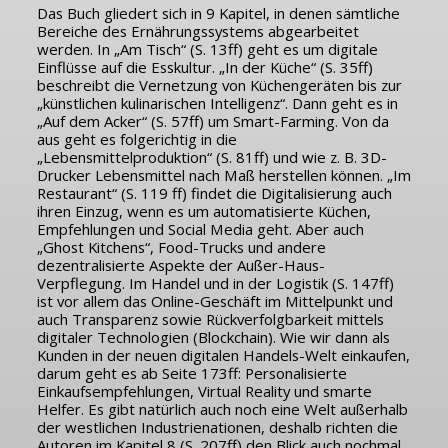
Das Buch gliedert sich in 9 Kapitel, in denen sämtliche
Bereiche des Ernährungssystems abgearbeitet
werden. In „Am Tisch“ (S. 13ff) geht es um digitale
Einflüsse auf die Esskultur. „In der Küche“ (S. 35ff)
beschreibt die Vernetzung von Küchengeräten bis zur
„künstlichen kulinarischen Intelligenz“. Dann geht es in
„Auf dem Acker“ (S. 57ff) um Smart-Farming. Von da
aus geht es folgerichtig in die
„Lebensmittelproduktion“ (S. 81ff) und wie z. B. 3D-
Drucker Lebensmittel nach Maß herstellen können. „Im
Restaurant“ (S. 119 ff) findet die Digitalisierung auch
ihren Einzug, wenn es um automatisierte Küchen,
Empfehlungen und Social Media geht. Aber auch
„Ghost Kitchens“, Food-Trucks und andere
dezentralisierte Aspekte der Außer-Haus-
Verpflegung. Im Handel und in der Logistik (S. 147ff)
ist vor allem das Online-Geschäft im Mittelpunkt und
auch Transparenz sowie Rückverfolgbarkeit mittels
digitaler Technologien (Blockchain). Wie wir dann als
Kunden in der neuen digitalen Handels-Welt einkaufen,
darum geht es ab Seite 173ff: Personalisierte
Einkaufsempfehlungen, Virtual Reality und smarte
Helfer. Es gibt natürlich auch noch eine Welt außerhalb
der westlichen Industrienationen, deshalb richten die
Autoren im Kapitel 8 (S. 207ff) den Blick auch nochmal