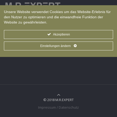
Sprache
Unsere Website verwendet Cookies um das Website-Erlebnis für
den Nutzer zu optimieren und die einwandfreie Funktion der
Website zu gewährleisten.
„Die Kaffeeapotheke“: 22. März 2019 um 16 Uhr
Autorengespräch am Droemer Knaur-Stand und um 20
Uhr zur Buchvorstellung bei GANOS Kaffee Kontor und
Akzeptieren
Rösterei,
Einstellungen ändern
© 2018 M.R.EXPERT
Impressum / Datenschutz